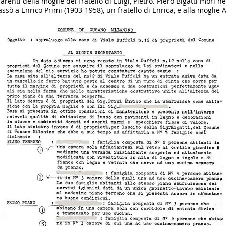
arenti della moglie del fratello di Luigi, Pietro. Piero Bigatti morì n
ssò a Enrico Primi (1903-1958), un fratello di Enrica, e alla moglie 