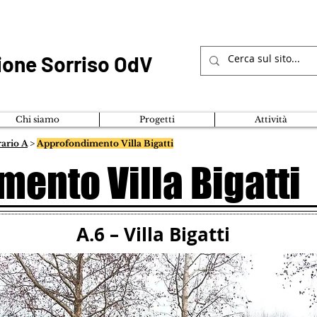
ione Sorriso OdV
Chi siamo
Progetti
Attività
rario A
>
Approfondimento Villa Bigatti
ento Villa Bigatti
A.6 – Villa Bigatti