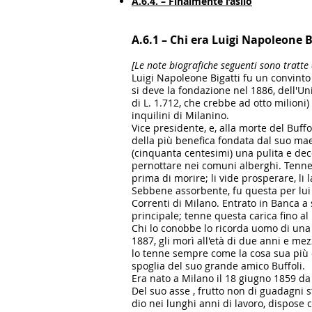
A.6.4. – Finalmente l’asilo
A.6.1 – Chi era Luigi Napoleone B
[Le note biografiche seguenti sono tratte
Luigi Napoleone Bigatti fu un convinto 
si deve la fondazione nel 1886, dell'Un
di L. 1.712, che crebbe ad otto milioni)
inquilini di Milanino.
Vice presidente, e, alla morte del Buffo
della più benefica fondata dal suo ma
(cinquanta cen­tesimi) una pulita e dec
pernottare nei co­muni alberghi. Tenne l
prima di morire; li vide prosperare, li 
Sebbene assorbente, fu questa per lui 
Cor­renti di Milano. Entrato in Banca a 
principale; tenne questa carica fino al
Chi lo conobbe lo ricorda uomo di una pr
1887, gli morì all'età di due anni e me
lo tenne sempre come la cosa sua più ca
spoglia del suo grande amico Buffoli.
Era nato a Milano il 18 giugno 1859 da
Del suo asse , frutto non di guadagni s
dio nei lunghi anni di lavoro, dispose