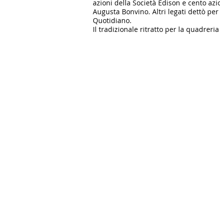
azioni della Società Edison e cento azio
Augu­sta Bonvino. Altri legati dettò p
Quo­tidiano.
Il tradizionale ritratto per la quadrer