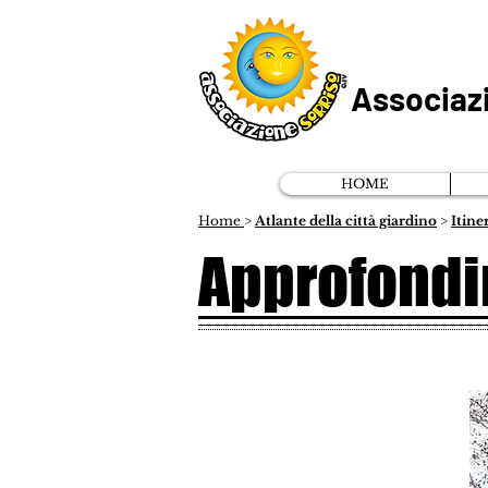
Associaz
HOME
Home
>
Atlante della città giardino
>
Itine
Approfondim