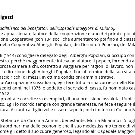
igatti
 dall’elenco dei benefattori dell’Ospedale Maggiore di Milano].
e appassionato fautore della cooperazione e uno dei primi e più attiv
ione Cooperativa (con 134 soci, che aumentarono poi fino a diciasset
 della Cooperativa Al­berghi Popolari, dei Dormitori Popolari, del Mil
li (1914) consigliere delegato de­gli Alberghi Popolari, si occupò co
estro, perché maggiormente intesa ad aiutare il popolo, fornendo
orosa camera a chi, costretto a viaggiare per ra­gioni di lavoro, no
a direzione degli Alberghi Popolari fino al termine della sua vita at
lasciò ricchi di mezzi, in ottime condizioni amministrative.
un'occupazione sussidiaria; egli fece tutta la sua carriera nella B
sedici anni, nel 1875, e addetto al servizio di cassa, fu nominato cas
 1912.
obità e correttezza esem­plari, di una precisione assoluta. L'unico f
zzo. Egli lo ricordò sem­pre con grande tenerezza, ne fece eseguire i
ra. Accanto al fi­glio volle essere sepolto, nel cimitero di Cusano M
 Stefano e da Carolina Annoni, benestante. Morì a Milanino il 5 lugl
traordinari ma delle economie che il suo modestissimo tenore di vita
 come gli dettò il suo cuore gene­roso, legando all’ Ospedale Maggi