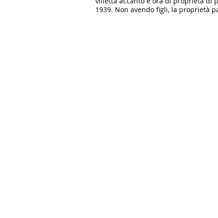
villetta accanto è ora di proprietà di p
1939. Non avendo figli, la proprietà pa