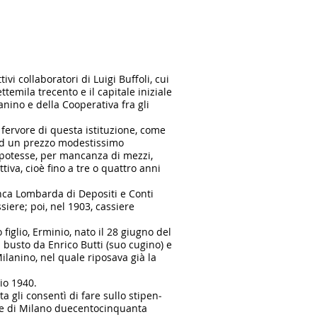
i collaboratori di Luigi Buffoli, cui
temila trecento e il capitale iniziale
anino e della Cooperativa fra gli
n fervore di questa istituzione, come
 ad un prezzo modestissimo
n potesse, per mancanza di mezzi,
tiva, cioè fino a tre o quattro anni
anca Lombarda di Depositi e Conti
siere; poi, nel 1903, cassiere
iglio, Erminio, nato il 28 giu­gno del
l busto da Enrico Butti (suo cugino) e
ilanino, nel quale ri­posava già la
io 1940.
 gli consentì di fare sullo stipen­
ore di Milano duecentocinquanta